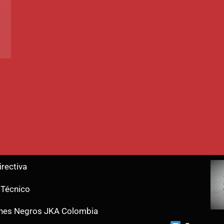
irectiva
 Técnico
ones Negros JKA Colombia