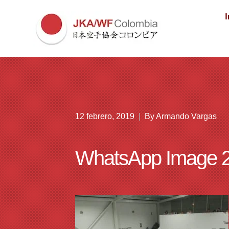
I
12 febrero, 2019
|
By
Armando Vargas
WhatsApp Image 20