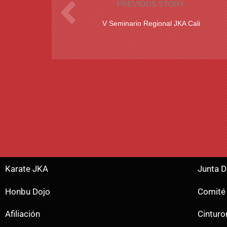
PREVIOUS STORY
V Seminario Regional JKA Cali
Karate JKA
Junta D
Honbu Dojo
Comité
Afiliación
Cintur