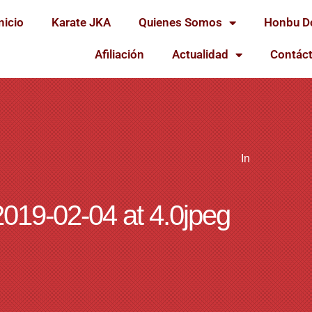
nicio
Karate JKA
Quienes Somos
Honbu D
Afiliación
Actualidad
Contác
In
19-02-04 at 4.0jpeg