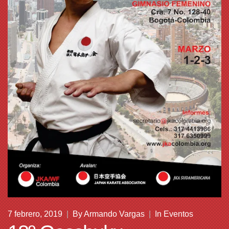
7 febrero, 2019
|
By
Armando Vargas
|
In
Eventos