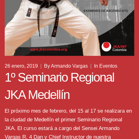
26 enero, 2019
|
By
Armando Vargas
|
In
Eventos
1º Seminario Regional
JKA Medellín
El próximo mes de febrero, del 15 al 17 se realizara en
la ciudad de Medellín el primer Seminario Regional
JKA. El curso estará a cargo del Sensei Armando
Vargas R. 4 Dan y Chief Instructor de nuestra