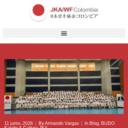
11 junio, 2026
|
By
Armando Vargas
|
In
Blog
,
BUDO
Karate & Cultura JKA