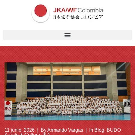
11 junio, 2026
|
By
Armando Vargas
|
In
Blog
,
BUDO
Karate & Cultura JKA