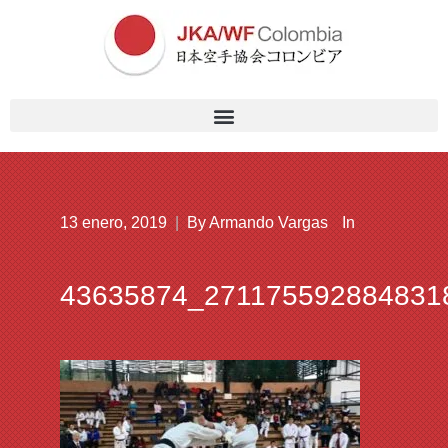
13 enero, 2019
|
By
Armando Vargas
In
43635874_271175592884831