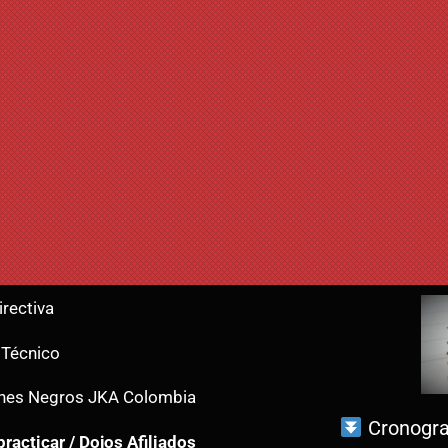
irectiva
 Técnico
ones Negros JKA Colombia
Cronogra
racticar / Dojos Afiliados