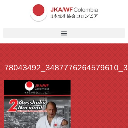
78043492_3487776264579610_3