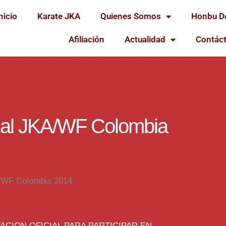
nicio
Karate JKA
Quienes Somos
Honbu D
Afiliación
Actualidad
Contác
nal JKA/WF Colombia
A/WF Colombia 2014